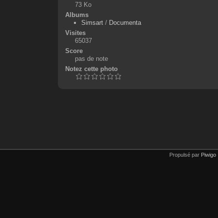
73 Ko
Albums
Simsart
/
Documenta
Visites
65037
Score
pas de note
Notez cette photo
Propulsé par
Piwigo