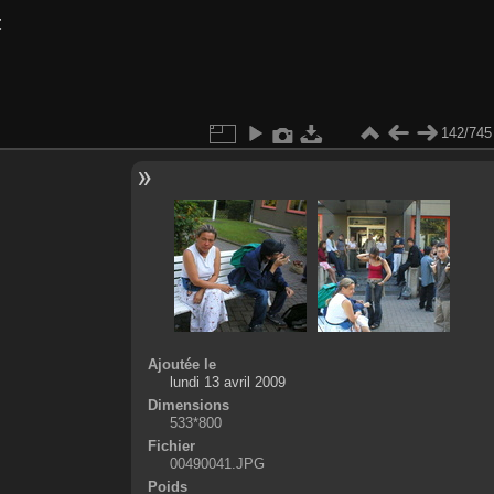
t
142/745
Ajoutée le
lundi 13 avril 2009
Dimensions
533*800
Fichier
00490041.JPG
Poids