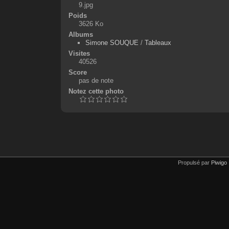
9.jpg
Poids
3626 Ko
Albums
Simone SOUQUE
/
Tableaux
Visites
40526
Score
pas de note
Notez cette photo
Propulsé par
Piwigo