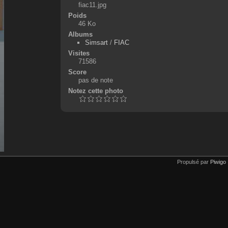
fiac11.jpg
Poids
46 Ko
Albums
Simsart
/
FIAC
Visites
71586
Score
pas de note
Notez cette photo
Propulsé par
Piwigo