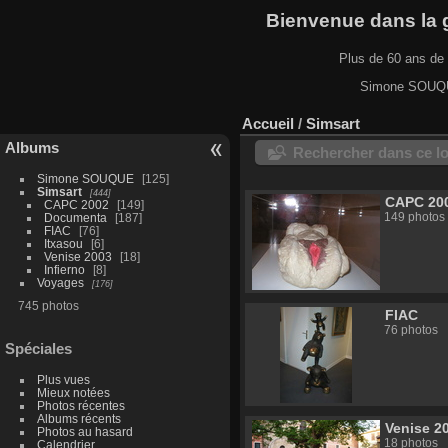
Bienvenue dans la ga
Plus de 60 ans de 
Simone SOUQUE
Accueil
/
Simsart
Albums
Rechercher dans ce lo
Simone SOUQUE
125
Simsart
444
CAPC 20
CAPC 2002
149
149 photos
Documenta
187
FIAC
76
Itxasou
6
Venise 2003
18
Infierno
8
Voyages
176
745 photos
FIAC
76 photos
Spéciales
Plus vues
Mieux notées
Photos récentes
Albums récents
Venise 2
Photos au hasard
18 photos
Calendrier