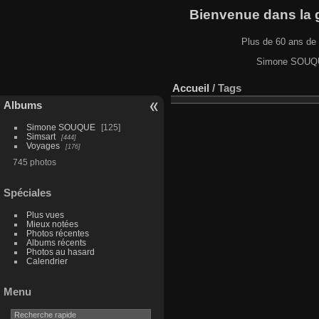
Bienvenue dans la ga
Plus de 60 ans de 
Simone SOUQUE
Accueil
/ Tags
Albums
Simone SOUQUE
125
Simsart
444
Voyages
176
745 photos
Spéciales
Plus vues
Mieux notées
Photos récentes
Albums récents
Photos au hasard
Calendrier
Menu