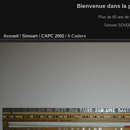
Bienvenue dans la ga
Plus de 60 ans de 
Simone SOUQUE
Accueil
/
Simsart
/
CAPC 2002
/
A Cadere