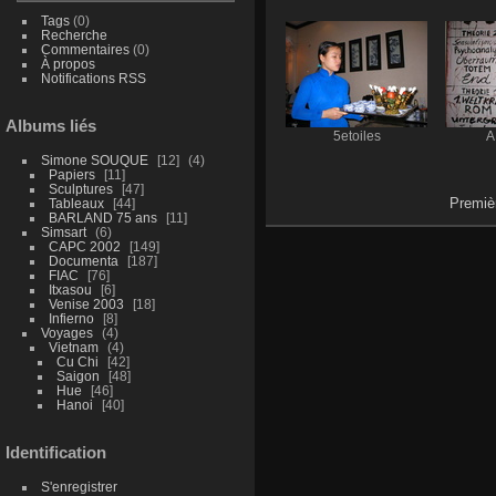
Tags
(0)
Recherche
Commentaires
(0)
À propos
Notifications RSS
Albums liés
5etoiles
A
Simone SOUQUE
12
4
Papiers
11
Sculptures
47
Premiè
Tableaux
44
BARLAND 75 ans
11
Simsart
6
CAPC 2002
149
Documenta
187
FIAC
76
Itxasou
6
Venise 2003
18
Infierno
8
Voyages
4
Vietnam
4
Cu Chi
42
Saigon
48
Hue
46
Hanoi
40
Identification
S'enregistrer