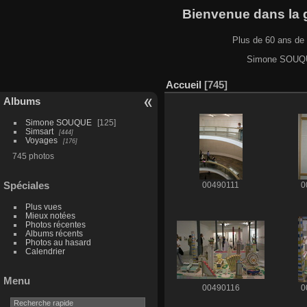
Bienvenue dans la ga
Plus de 60 ans de 
Simone SOUQUE
Accueil
745
Albums
Simone SOUQUE
125
Simsart
444
Voyages
176
745 photos
Spéciales
00490111
0
Plus vues
Mieux notées
Photos récentes
Albums récents
Photos au hasard
Calendrier
Menu
00490116
0